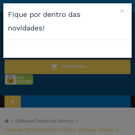
×
Fique por dentro das
novidades!
CARRINHO
0
Software Ordem de Serviço
Software OS Assistência Técnica, Estoque, Vendas e